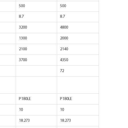
500
500
8.7
8.7
3200
4800
1300
2000
2100
2140
3700
4350
72
P180LE
P180LE
10
10
18.273
18.273