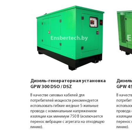
становка
Дизель-генераторная установка
Дизель
GPW 300 DSO / DSZ
GPW 45
В качестве силовых кабелей для
В качест
ндуется
потребителей мощности рекомендуется
потребит
жильные
использовать гибкие медные 5-жильные
использо
жением
провода с номинальным напряжением
провода
ключается
изоляции как минимум 750 В (исключается
изоляции
 отходящую
перенос вибрации с агрегата на отходящую
перенос 
линию).
линию).