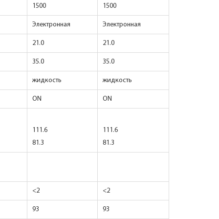
1500
1500
Электронная
Электронная
21.0
21.0
35.0
35.0
жидкость
жидкость
ON
ON
111.6
111.6
81.3
81.3
<2
<2
93
93