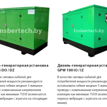
-генераторная установка
Дизель-генераторная уст
 DO / DZ
GPW 100 IO / IZ
ве силовых кабелей для
В качестве силовых кабелей для
елей мощности рекомендуется
потребителей мощности рекоменду
вать гибкие медные 5-жильные
использовать гибкие медные 5-жил
 с номинальным напряжением
провода с номинальным напряжен
 как минимум 750 В (исключается
изоляции как минимум 750 В (исклю
вибрации с агрегата на отходящую
перенос вибрации с агрегата на от
линию).