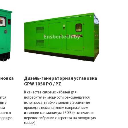
ановка
Дизель-генераторная установка
Дизель-г
GPW 1050 PO / PZ
GPW 85 D
В качестве силовых кабелей для
В качестве 
ется
потребителей мощности рекомендуется
потребител
ьные
использовать гибкие медные 5-жильные
использоват
ием
провода с номинальным напряжением
провода с 
чается
изоляции как минимум 750 В (исключается
изоляции ка
ходящую
перенос вибрации с агрегата на отходящую
перенос виб
линию).
линию).