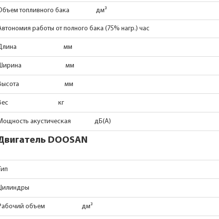
Объем топливного бака дм³
Автономия работы от полного бака (75% нагр.) час
Длина мм
Ширина мм
Высота мм
Вес кг
Мощность акустическая дБ(А)
Двигатель DOOSAN
Тип
Цилиндры
Рабочий объем дм³