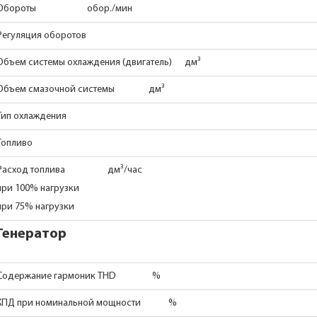
Обороты обор./мин
Регуляция оборотов
Объем системы охлаждения (двигатель) дм³
Объем смазочной системы дм³
Тип охлаждения
Топливо
Расход топлива дм³/час
при 100% нагрузки
при 75% нагрузки
Генератор
Содержание гармоник THD %
КПД при номинальной мощности %