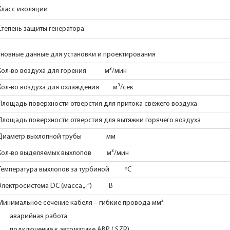
Класс изоляции
Степень защиты генератора
новные данные для установки и проектирования
Кол-во воздуха для горения м³/мин
Кол-во воздуха для охлаждения м³/сек
Площадь поверхности отверстия для притока свежего возду
Площадь поверхности отверстия для вытяжки горячего возд
Диаметр выхлопной трубы мм
Кол-во выделяемых выхлопов м³/мин
Температура выхлопов за турбиной ºC
Электросистема DC (масса „-”) В
Минимальное сечение кабеля – гибкие провода мм²
аварийная работа
подключение к автоматике АВР ( SZR)