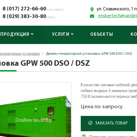
8 (017) 272-66-60
ул. Славинского, 1
(тел./факс)
8 (029) 383-30-80
ensbertech@yandex
(моб.)
ПРОДУКЦИЯ
УСЛУГИ
ОБЪЕКТЫ
К
генераторные установки
/
Дизель-генераторная установка GPW 500 DSO / DSZ
овка GPW 500 DSO / DSZ
В качестве силовых кабелей дл
гибкие медные 5-жильные про
750 В (исключается перенос ви
Цена по запросу
ЗАКАЗАТЬ ТОВАР