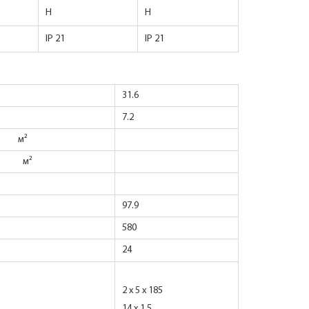
H
H
IP 21
IP 21
31.6
7.2
ха м²
уха м²
97.9
580
24
2 x 5 x 185
14 x 1,5