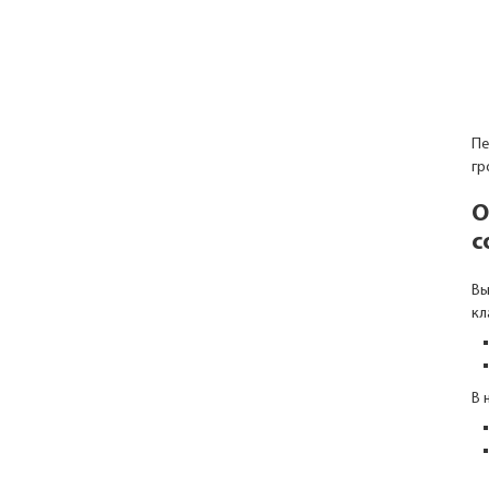
Пе
гр
О
с
Вы
кл
В 