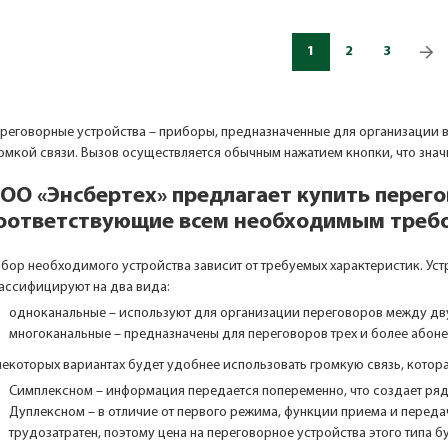
1
2
3
реговорные устройства – приборы, предназначенные для организации в
омкой связи. Вызов осуществляется обычным нажатием кнопки, что знач
ОО «Энсбертех» предлагает купить перего
оответствующие всем необходимым треб
бор необходимого устройства зависит от требуемых характеристик. Устр
ассифицируют на два вида:
одноканальные – используют для организации переговоров между дв
многоканальные – предназначены для переговоров трех и более абоне
некоторых вариантах будет удобнее использовать громкую связь, котора
Симплексном – информация передается попеременно, что создает ряд
Дуплексном – в отличие от первого режима, функции приема и пере
трудозатратен, поэтому цена на переговорное устройства этого типа б