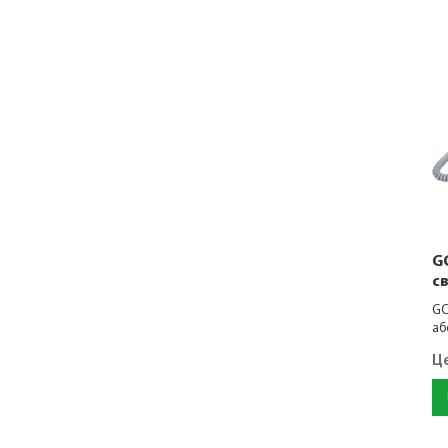
G
с
GC
аб
Ц