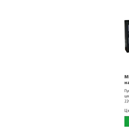
M
н
Пу
це
22
Ц