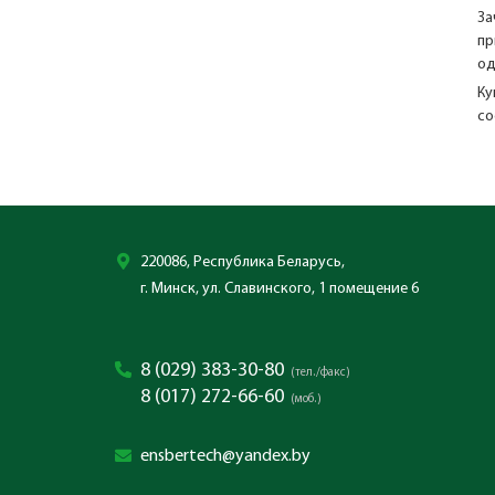
За
пр
од
Ку
со
220086, Республика Беларусь,
г. Минск, ул. Славинского, 1 помещение 6
8 (029) 383-30-80
(тел./факс)
8 (017) 272-66-60
(моб.)
ensbertech@yandex.by