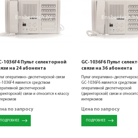
C-1036F4 Пульт селекторной
GC-1036F6 Пульт селек
вязи на 24 абонента
связи на 36 абонента
льт оперативно–диспетчерской связи
Пульт оперативно–диспетчерско
-1036F4 является средством
GC-1036F6 является средством
еративной диспетчерской
оперативной диспетчерской
иректорской) связи и относится к классу
(директорской) связи и относитс
теркомов
интеркомов
ена по запросу
Цена по запросу
ПОДРОБНЕЕ
ПОДРОБНЕЕ