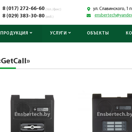
8 (017) 272-66-60
ул. Славинского, 1
(тел./факс)
8 (029) 383-30-80
ensbertech@yandex
(моб.)
ПРОДУКЦИЯ
УСЛУГИ
ОБЪЕКТЫ
К
GetCall»