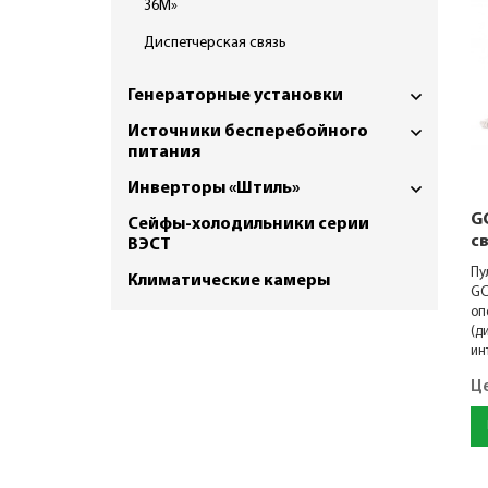
36M»
Диспетчерская связь
Генераторные установки
Источники бесперебойного
питания
Инверторы «Штиль»
G
Сейфы-холодильники серии
с
ВЭСТ
Пу
Климатические камеры
GC
оп
(д
ин
Ц