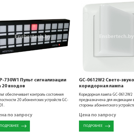
P-730W1 Пульт сигнализации
GC-0612W2 Свето-звук
а 20 входов
коридорная лампа
льт обеспечивает контроль состояния
Коридорная лампа GC-0612W2
лостности 20 абонентских устройств GC-
предназначена для индикации 
01.
стороны абонентского устройст
ена по запросу
Цена по запросу
ПОДРОБНЕЕ
ПОДРОБНЕЕ