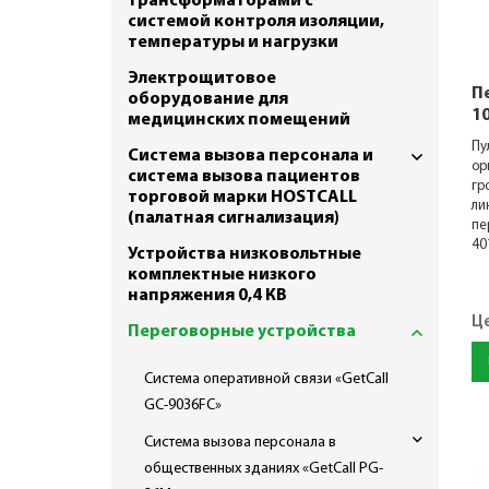
трансформаторами с
системой контроля изоляции,
температуры и нагрузки
Электрощитовое
П
оборудование для
1
медицинских помещений
Пу
Система вызова персонала и
ор
система вызова пациентов
гр
торговой марки HOSTCALL
ли
(палатная сигнализация)
пе
40
Устройства низковольтные
комплектные низкого
напряжения 0,4 КВ
Ц
Переговорные устройства
Система оперативной связи «GetCall
GC-9036FC»
Система вызова персонала в
общественных зданиях «GetCall PG-