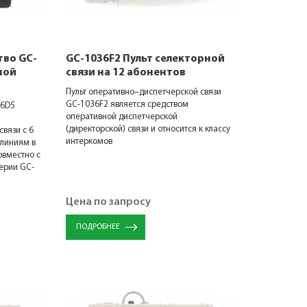
тво GC-
GC-1036F2 Пульт селекторной
ной
связи на 12 абонентов
Пульт оперативно–диспетчерской связи
GC-1036F2 является средством
06D5
оперативной диспетчерской
(директорской) связи и относится к классу
вязи с 6
интеркомов
линиям в
овместно с
ерии GC-
Цена по запросу
ПОДРОБНЕЕ