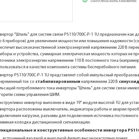
Получить консультацию
вертор "Штиль" для систем связи PS110/700C-P-1 1U предназначен как д
о 6 приборов) для увеличения мощности или повышения надежности (сх
еспечит высококачественной электроэнергией напряжением 220 В пере
иборы и устройства, суммарная электрическая мощность которых не пре
точники электроэнергии напряжением 110 В постоянного тока (например
пользоваться в качестве компонента системы бесперебойного питания.
вертор PS110/700C-P-1 1U представляет собой импульсный преобразоват
переменный ток со
стабилизированным
напряжением 220 В
синусои
льсаций потребляемого тока инверторы "Штиль" для систем связи име
горитм схемы управления ШИМ.
нструктивно инвертор выполнен в виде 19" модуля высотой 1U для уста
вертора расположены выключатель, индикаторы работы и аварии преобр
дключения нагрузки, разъемы для подключения источника постоянного 
еммная колодка дистанционной сигнализации.
нкциональные и конструктивные особенности инвертора PS110
встроенный входной и выходной фильтр высокочастотных помех;