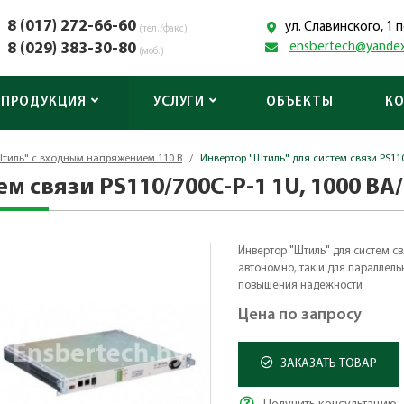
8 (017) 272-66-60
ул. Славинского, 1
(тел./факс)
8 (029) 383-30-80
ensbertech@yandex
(моб.)
ПРОДУКЦИЯ
УСЛУГИ
ОБЪЕКТЫ
К
тиль" с входным напряжением 110 В
/
Инвертор "Штиль" для систем связи PS110/
м связи PS110/700C-P-1 1U, 1000 ВА/
Инвертор "Штиль" для систем с
автономно, так и для параллел
повышения надежности
Цена по запросу
ЗАКАЗАТЬ ТОВАР