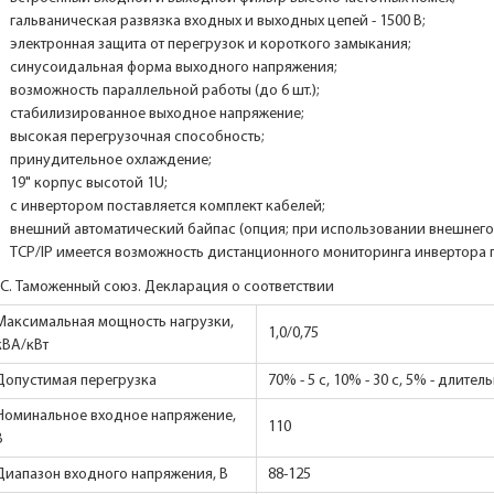
гальваническая развязка входных и выходных цепей - 1500 В;
электронная защита от перегрузок и короткого замыкания;
синусоидальная форма выходного напряжения;
возможность параллельной работы (до 6 шт.);
стабилизированное выходное напряжение;
высокая перегрузочная способность;
принудительное охлаждение;
19" корпус высотой 1U;
с инвертором поставляется комплект кабелей;
внешний автоматический байпас (опция; при использовании внешнег
TCP/IP имеется возможность дистанционного мониторинга инвертора по
C. Таможенный союз. Декларация о соответствии
Максимальная мощность нагрузки,
1,0/0,75
кВА/кВт
Допустимая перегрузка
70% - 5 с, 10% - 30 с, 5% - длител
Номинальное входное напряжение,
110
В
Диапазон входного напряжения, В
88-125