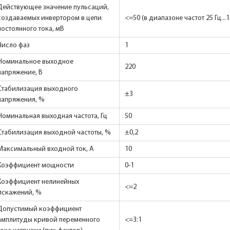
Действующее значение пульсаций,
создаваемых инвертором в цепи
<=50 (в диапазоне частот 25 Гц...1
постоянного тока, мВ
Число фаз
1
Номинальное выходное
220
напряжение, В
Стабилизация выходного
±3
напряжения, %
Номинальная выходная частота, Гц
50
Стабилизация выходной частоты, %
±0,2
Максимальный входной ток, А
10
Коэффициент мощности
0-1
Коэффициент нелинейных
<=2
искажений, %
Допустимый коэффициент
амплитуды кривой переменного
<=3:1