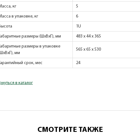
Масса, кг
5
Масса в упаковке, кг
6
Высота
1U
Габаритные размеры (ШхВхГ), мм
483 x 44 x 365
Габаритные размеры в упаковке
565 х 65 х 530
(ШхВхГ), мм
Гарантийный срок, мес
24
рнуться в каталог
СМОТРИТЕ ТАКЖЕ