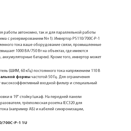
ля работы автономно, так и для параллельной работы
ема с резервированием N+1). Инвертор PS110/700C-P-1
менного тока ваше оборудование связи, промышленные
вышает 1000 ВА/750 Вт на объектах, где имеются
, аккумуляторные батареи). Кроме того, инвертор может
ель (ШИМ, 60 кГц) постоянного тока напряжением 110 В
дальной формы
частотой 50 Гц. Для ограничения
ют высокоэффективный входной фильтр и специальный
новки в 19" стойку/шкаф. На передней панели
азователя, трёхполюсная розетка IEC320 для
тока (например АБ) и кабелей синхронизации,
/700C-P-1 1U