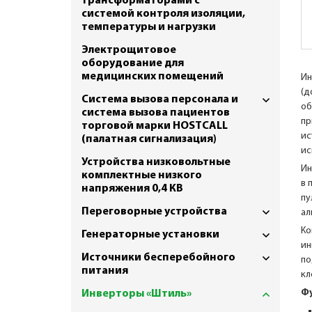
трансформаторами с
системой контроля изоляции,
температуры и нагрузки
Электрощитовое
оборудование для
медицинских помещений
Ин
(д
Система вызова персонала и
об
система вызова пациентов
пр
торговой марки HOSTCALL
ис
(палатная сигнализация)
ис
Устройства низковольтные
Ин
комплектные низкого
в 
напряжения 0,4 КВ
пу
Переговорные устройства
ал
Ко
Генераторные установки
ин
Источники бесперебойного
по
питания
кл
Фу
Инверторы «Штиль»