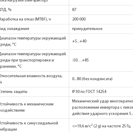
тока нагрузки (пик-фактор)
КПД, %
87
Наработка на отказ (MTBF), ч
200 000
Вид охлаждения
принудительное
Диапазон температуры окружающей
+5...+40
среды, °С
Диапазон температуры окружающей
среды при транспортировке и
-50…+85
хранении, °С
Относительная влажность воздуха,
0...80 (без конденсата)
%
Степень защиты
IP30 по ГОСТ 14254
Механический удар многократно
Устойчивость к механическим
расположении инвертора с пико
воздействиям
действия ударного ускорения 5..
Устойчивость к синусоидальной
<=19,6 м/с² (2 g) на частоте 25 Гц
вибрации