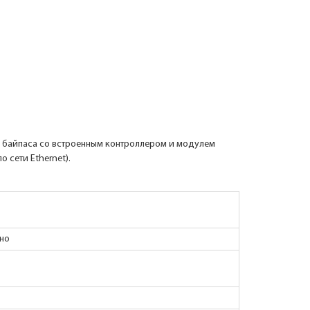
о байпаса со встроенным контроллером и модулем
 сети Ethernet).
ьно