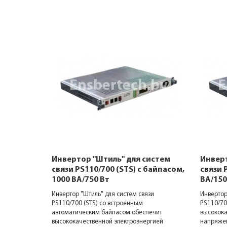
систем
Инвертор "Штиль" для систем
Инверт
, 2000
связи PS110/700 (STS) с байпасом,
связи 
1000 ВА/750 Вт
ВА/150
зи
Инвертор "Штиль" для систем связи
Инвертор
PS110/700 (STS) со встроенным
PS110/70
ргией
автоматическим байпасом обеспечит
высокока
 тока ваше
высококачественной электроэнергией
напряжен