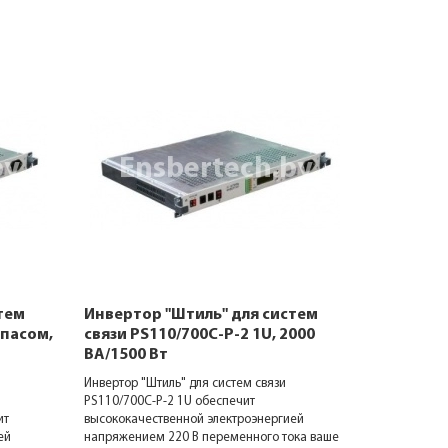
тем
Инвертор "Штиль" для систем
Инвертор
йпасом,
связи PS110/700C-P-2 1U, 2000
связи PS1
ВА/1500 Вт
1000 ВА/
Инвертор "Штиль" для систем связи
Инвертор "Ш
PS110/700C-P-2 1U обеспечит
PS110/700 (
ит
высококачественной электроэнергией
автоматиче
ей
напряжением 220 В переменного тока ваше
высококачес