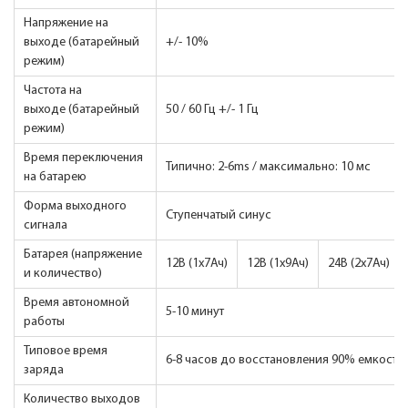
Напряжение на
выходе (батарейный
+/- 10%
режим)
Частота на
выходе (батарейный
50 / 60 Гц +/- 1 Гц
режим)
Время переключения
Типично: 2-6ms / максимально: 10 мс
на батарею
Форма выходного
Ступенчатый синус
сигнала
Батарея (напряжение
12B (1x7Ач)
12B (1x9Ач)
24B (2x7Ач)
и количество)
Время автономной
5-10 минут
работы
Типовое время
6-8 часов до восстановления 90% емкости
заряда
Количество выходов