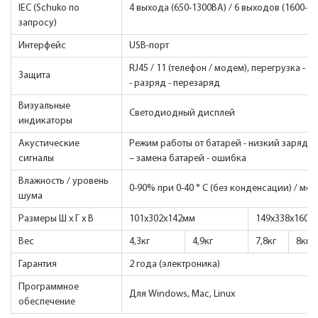
IEC (Schuko по
4 выхода (650-1300ВА) / 6 выходов (1600-2
запросу)
Интерфейс
USB-порт
RJ45 / 11 (телефон / модем), перегрузка - 
Защита
- разряд - перезаряд
Визуальные
Светодиодный дисплей
индикаторы
Акустические
Режим работы от батарей - низкий заряд б
сигналы
– замена батарей - ошибка
Влажность / уровень
0-90% при 0-40 ° C (без конденсации) / мен
шума
Размеры Ш х Г х В
101x302x142мм
149x338x160м
Вес
4,3кг
4,9кг
7,8кг
8кг
Гарантия
2 года (электроника)
Программное
Для Windows, Mac, Linux
обеспечение